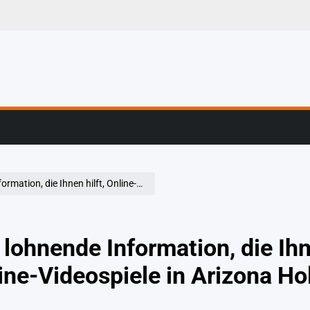
er zu spielen. Online-Videospiele in Arizona Hold’em-Produkten
lohnende Information, die Ihne
ine-Videospiele in Arizona Ho