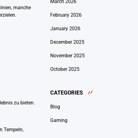
March 2026
linien, manche
February 2026
rzielen.
January 2026
December 2025
November 2025
October 2025
CATEGORIES
lebnis zu bieten.
Blog
Gaming
en Tempeln,