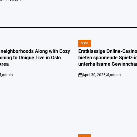
BLOG
POSTED
IN
 neighborhoods Along with Cozy
Erstklassige Online-Casin
ining to Unique Live in Oslo
bieten spannende Spielzü
Area
unterhaltsame Gewinncha
Admin
April 30, 2026
Admin
osted
on
Posted
y
by