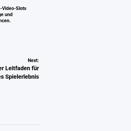
o-Video-Slots
ge und
ncen.
Next:
r Leitfaden für
s Spielerlebnis