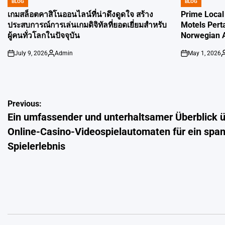
BLOG
BLOG
POSTED
POSTED
IN
IN
เกมสล็อตคาสิโนออนไลน์ที่น่าดึงดูดใจ สร้าง
Prime Local
ประสบการณ์การเล่นเกมดิจิทัลที่ยอดเยี่ยมสำหรับ
Motels Perta
ผู้คนทั่วโลกในปัจจุบัน
Norwegian 
July 9, 2026
Admin
May 1, 2026
on
Posted
on
P
by
b
Post
Previous:
Ein umfassender und unterhaltsamer Überblick 
navigation
Online-Casino-Videospielautomaten für ein spa
Spielerlebnis