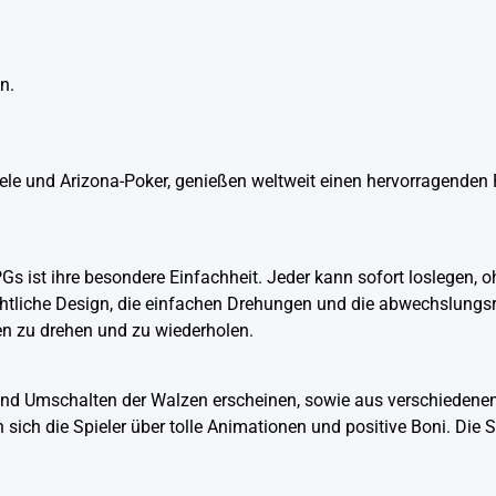
n.
piele und Arizona-Poker, genießen weltweit einen hervorragenden
 ist ihre besondere Einfachheit. Jeder kann sofort loslegen, o
htliche Design, die einfachen Drehungen und die abwechslungs
zen zu drehen und zu wiederholen.
 und Umschalten der Walzen erscheinen, sowie aus verschieden
 sich die Spieler über tolle Animationen und positive Boni. Die