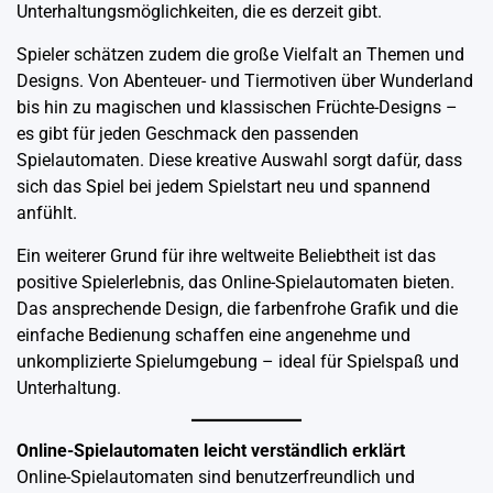
Unterhaltungsmöglichkeiten, die es derzeit gibt.
Spieler schätzen zudem die große Vielfalt an Themen und
Designs. Von Abenteuer- und Tiermotiven über Wunderland
bis hin zu magischen und klassischen Früchte-Designs –
es gibt für jeden Geschmack den passenden
Spielautomaten. Diese kreative Auswahl sorgt dafür, dass
sich das Spiel bei jedem Spielstart neu und spannend
anfühlt.
Ein weiterer Grund für ihre weltweite Beliebtheit ist das
positive Spielerlebnis, das Online-Spielautomaten bieten.
Das ansprechende Design, die farbenfrohe Grafik und die
einfache Bedienung schaffen eine angenehme und
unkomplizierte Spielumgebung – ideal für Spielspaß und
Unterhaltung.
Online-Spielautomaten leicht verständlich erklärt
Online-Spielautomaten sind benutzerfreundlich und