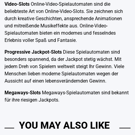
Video-Slots
Online-Video-Spielautomaten sind die
beliebteste Art von Online-Video-Slots. Sie zeichnen sich
durch kreative Geschichten, ansprechende Animationen
und mitreißende Musikeffekte aus. Online-Video-
Spielautomaten bieten ein modernes und fesselndes
Erlebnis voller Spaß und Fantasie.
Progressive Jackpot-Slots
Diese Spielautomaten sind
besonders spannend, da der Jackpot stetig wächst. Mit
jedem Dreh von Spielern weltweit steigt Ihr Gewinn. Viele
Menschen lieben moderne Spielautomaten wegen der
Aussicht auf einen lebensverändernden Gewinn.
Megaways-Slots
Megaways-Spielautomaten sind bekannt
für ihre riesigen Jackpots.
YOU MAY ALSO LIKE