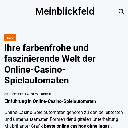
Skip
Meinblickfeld
to
content
BLOG
POSTED
IN
Ihre farbenfrohe und
faszinierende Welt der
Online-Casino-
Spielautomaten
on
December 14, 2025
Admin
Einführung in Online-Casino-Spielautomaten
Online-Casino-Spielautomaten gehören zu den beliebtesten
und unterhaltsamsten Formen der digitalen Unterhaltung.
Mit brillanter Grafik
beste online casinos ohne lugas
,