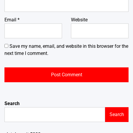
Email
*
Website
Save my name, email, and website in this browser for the
next time I comment.
Search
Search