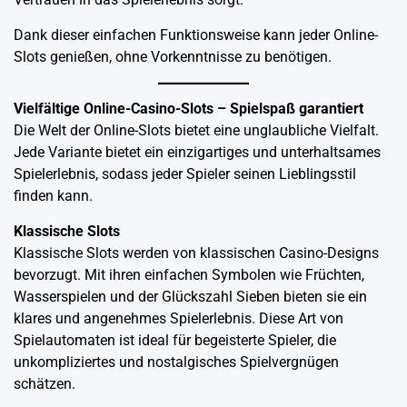
Dank dieser einfachen Funktionsweise kann jeder Online-
Slots genießen, ohne Vorkenntnisse zu benötigen.
Vielfältige Online-Casino-Slots – Spielspaß garantiert
Die Welt der Online-Slots bietet eine unglaubliche Vielfalt.
Jede Variante bietet ein einzigartiges und unterhaltsames
Spielerlebnis, sodass jeder Spieler seinen Lieblingsstil
finden kann.
Klassische Slots
Klassische Slots werden von klassischen Casino-Designs
bevorzugt. Mit ihren einfachen Symbolen wie Früchten,
Wasserspielen und der Glückszahl Sieben bieten sie ein
klares und angenehmes Spielerlebnis. Diese Art von
Spielautomaten ist ideal für begeisterte Spieler, die
unkompliziertes und nostalgisches Spielvergnügen
schätzen.