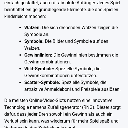
einfach gestaltet, auch für absolute Anfänger. Jedes Spiel
beinhaltet einige grundlegende Elemente, die das Spielen
kinderleicht machen:
Walzen:
Die sich drehenden Walzen zeigen die
Symbole an.
Symbole:
Die Bilder und Symbole auf den
Walzen.
Gewinnlinien:
Die Gewinnlinien bestimmen die
Gewinnkombinationen.
Wild-Symbole:
Spezielle Symbole, die
Gewinnkombinationen unterstützen.
Scatter-Symbole:
Spezielle Symbole, die
attraktive Anmeldeboni und Freispiele auslösen.
Die meisten Online-Video-Slots nutzen eine innovative
Technologie namens Zufallsgenerator (RNG). Dieser sorgt
dafür, dass jeder Dreh sowohl ein Gewinn als auch ein
Verlust sein kann, was wiederum für mehr Spielspaß und
Vertrauen in das Spielerlebnis sorgt.