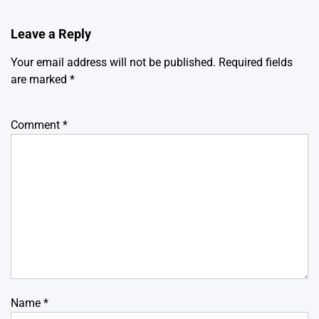
Leave a Reply
Your email address will not be published.
Required fields
are marked
*
Comment
*
Name
*