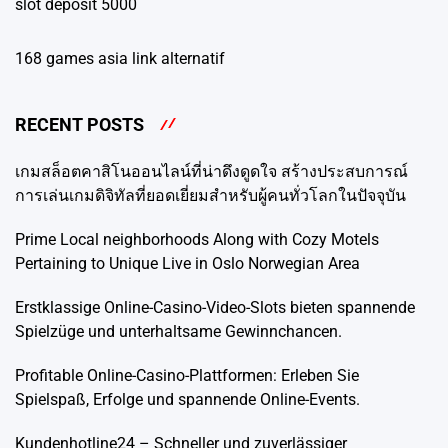
slot deposit 5000
168 games asia link alternatif
RECENT POSTS
เกมสล็อตคาสิโนออนไลน์ที่น่าดึงดูดใจ สร้างประสบการณ์
การเล่นเกมดิจิทัลที่ยอดเยี่ยมสำหรับผู้คนทั่วโลกในปัจจุบัน
Prime Local neighborhoods Along with Cozy Motels
Pertaining to Unique Live in Oslo Norwegian Area
Erstklassige Online-Casino-Video-Slots bieten spannende
Spielzüge und unterhaltsame Gewinnchancen.
Profitable Online-Casino-Plattformen: Erleben Sie
Spielspaß, Erfolge und spannende Online-Events.
Kundenhotline24 – Schneller und zuverlässiger