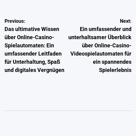
Post
Previous:
Next:
Das ultimative Wissen
Ein umfassender und
navigation
über Online-Casino-
unterhaltsamer Überblick
Spielautomaten: Ein
über Online-Casino-
umfassender Leitfaden
Videospielautomaten für
für Unterhaltung, Spaß
ein spannendes
und digitales Vergnügen
Spielerlebnis